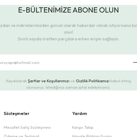
E-BÜLTENİMİZE ABONE OLUN
dan ve indirimlerimizden güncel olarak haberdar olmak istiyorsanız b
olun!
Sınırlı sayıda üretilen parçalara erken erişim sağlayın.
Kaydolarak
Şartlar ve Koşullarımızı
ve
Gizlilik Politikamızı
kabul etmiş
olursunuz. İstediğiniz zaman iptal edebilirsiniz.
Sözleşmeler
Yardım
Mesafeli Satış Sözleşmesi
Kargo Takip
Ödeme ve Teslimat
Havale Bildirim Formu