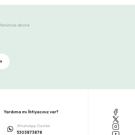
ültenimize abone
Yardıma mı İhtiyacınız var?
WhatsApp Destek
5303873878