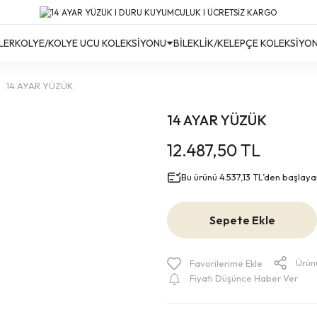
Türkiye’nin Her Yerine Ücretsiz Kargo!
Türkiye’nin Her Yerine Ücretsiz Kargo! #2
Türkiye’nin Her Yerine Ücretsiz Kargo! #3
LER
KOLYE/KOLYE UCU KOLEKSİYONU
BİLEKLİK/KELEPÇE KOLEKSİYO
14 AYAR YÜZÜK
14 AYAR YÜZÜK
12.487,50 TL
Bu ürünü 4.537,13 TL’den başlayan 
Sepete Ekle
Ürün
Fiyatı Düşünce Haber Ver