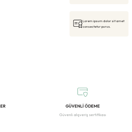
Lorem ipsum dolor sit amet
consectetur purus.
LER
GÜVENLİ ÖDEME
Güvenli alışveriş sertifikası