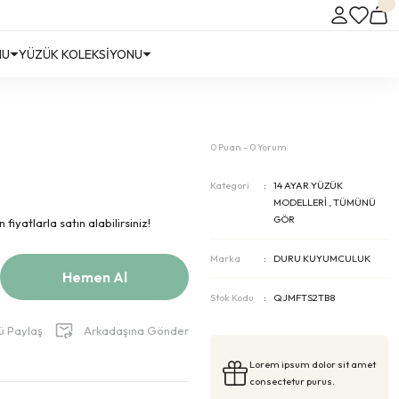
NU
YÜZÜK KOLEKSİYONU
0 Puan - 0 Yorum
Kategori
14 AYAR YÜZÜK
MODELLERİ
,
TÜMÜNÜ
GÖR
fiyatlarla satın alabilirsiniz!
Marka
DURU KUYUMCULUK
Hemen Al
Stok Kodu
QJMFTS2TB8
ü Paylaş
Arkadaşına Gönder
Lorem ipsum dolor sit amet
consectetur purus.