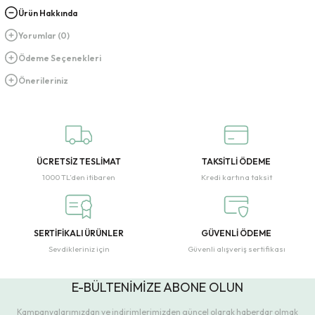
Ürün Hakkında
Yorumlar (0)
Ödeme Seçenekleri
Önerileriniz
ÜCRETSİZ TESLİMAT
TAKSİTLİ ÖDEME
1000 TL’den itibaren
Kredi kartına taksit
SERTİFİKALI ÜRÜNLER
GÜVENLİ ÖDEME
Sevdikleriniz için
Güvenli alışveriş sertifikası
E-BÜLTENİMİZE ABONE OLUN
Kampanyalarımızdan ve indirimlerimizden güncel olarak haberdar olmak