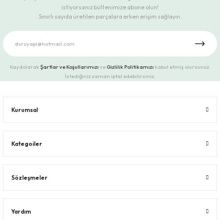
istiyorsanız bültenimize abone olun!
Sınırlı sayıda üretilen parçalara erken erişim sağlayın.
Kaydolarak
Şartlar ve Koşullarımızı
ve
Gizlilik Politikamızı
kabul etmiş olursunuz.
İstediğiniz zaman iptal edebilirsiniz.
Kurumsal
Kategoiler
Sözleşmeler
Yardım