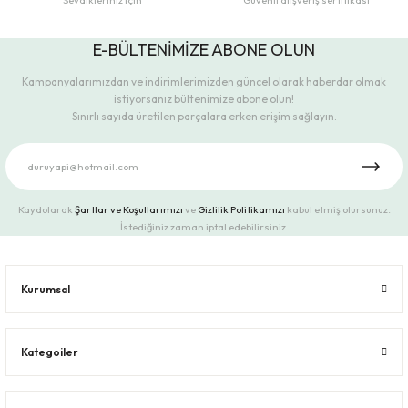
Sevdikleriniz için
Güvenli alışveriş sertifikası
E-BÜLTENİMİZE ABONE OLUN
Kampanyalarımızdan ve indirimlerimizden güncel olarak haberdar olmak
istiyorsanız bültenimize abone olun!
Sınırlı sayıda üretilen parçalara erken erişim sağlayın.
Kaydolarak
Şartlar ve Koşullarımızı
ve
Gizlilik Politikamızı
kabul etmiş olursunuz.
İstediğiniz zaman iptal edebilirsiniz.
Kurumsal
Kategoiler