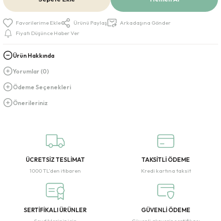
Ürünü Paylaş
Arkadaşına Gönder
Fiyatı Düşünce Haber Ver
Ürün Hakkında
Yorumlar (0)
Ödeme Seçenekleri
Önerileriniz
ÜCRETSİZ TESLİMAT
TAKSİTLİ ÖDEME
1000 TL’den itibaren
Kredi kartına taksit
SERTİFİKALI ÜRÜNLER
GÜVENLİ ÖDEME