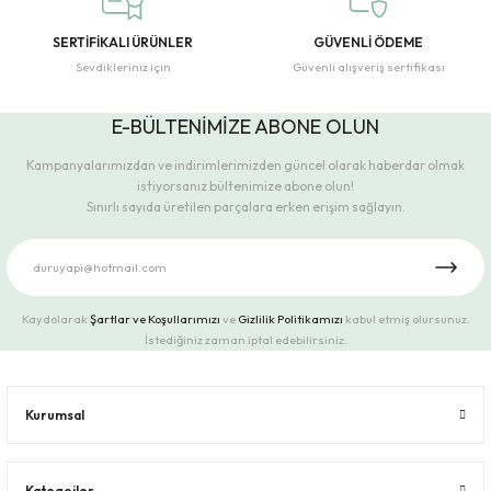
SERTİFİKALI ÜRÜNLER
GÜVENLİ ÖDEME
Sevdikleriniz için
Güvenli alışveriş sertifikası
E-BÜLTENİMİZE ABONE OLUN
Kampanyalarımızdan ve indirimlerimizden güncel olarak haberdar olmak
istiyorsanız bültenimize abone olun!
Sınırlı sayıda üretilen parçalara erken erişim sağlayın.
Kaydolarak
Şartlar ve Koşullarımızı
ve
Gizlilik Politikamızı
kabul etmiş olursunuz.
İstediğiniz zaman iptal edebilirsiniz.
Kurumsal
Kategoiler