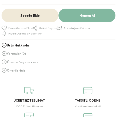
Sepete Ekle
Hemen Al
Ürünü Paylaş
Arkadaşına Gönder
Fiyatı Düşünce Haber Ver
Ürün Hakkında
Yorumlar (0)
Ödeme Seçenekleri
Önerileriniz
ÜCRETSİZ TESLİMAT
TAKSİTLİ ÖDEME
1000 TL’den itibaren
Kredi kartına taksit