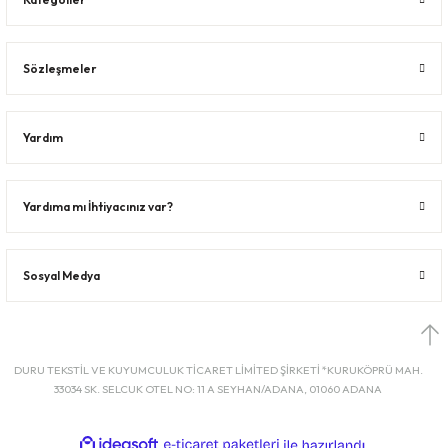
Sözleşmeler
Yardım
Yardıma mı İhtiyacınız var?
Sosyal Medya
DURU TEKSTİL VE KUYUMCULUK TİCARET LİMİTED ŞİRKETİ *KURUKÖPRÜ MAH.
33034 SK. SELCUK OTEL NO: 11 A SEYHAN/ADANA, 01060 ADANA
ideasoft
ile
e-