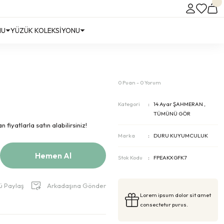
NU
YÜZÜK KOLEKSİYONU
0 Puan - 0 Yorum
Kategori
14 Ayar ŞAHMERAN
,
TÜMÜNÜ GÖR
fiyatlarla satın alabilirsiniz!
Marka
DURU KUYUMCULUK
Hemen Al
Stok Kodu
FPEAKXGFK7
ü Paylaş
Arkadaşına Gönder
Lorem ipsum dolor sit amet
consectetur purus.