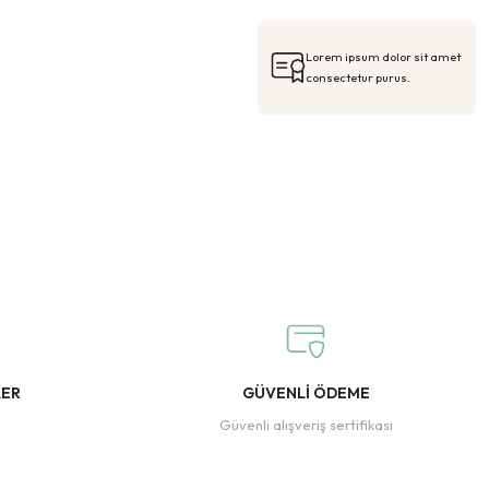
Lorem ipsum dolor sit amet
consectetur purus.
LER
GÜVENLİ ÖDEME
Güvenli alışveriş sertifikası