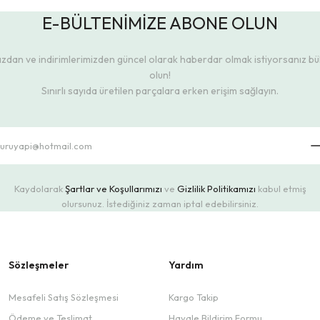
E-BÜLTENİMİZE ABONE OLUN
dan ve indirimlerimizden güncel olarak haberdar olmak istiyorsanız b
olun!
Sınırlı sayıda üretilen parçalara erken erişim sağlayın.
Kaydolarak
Şartlar ve Koşullarımızı
ve
Gizlilik Politikamızı
kabul etmiş
olursunuz. İstediğiniz zaman iptal edebilirsiniz.
Sözleşmeler
Yardım
Mesafeli Satış Sözleşmesi
Kargo Takip
Ödeme ve Teslimat
Havale Bildirim Formu