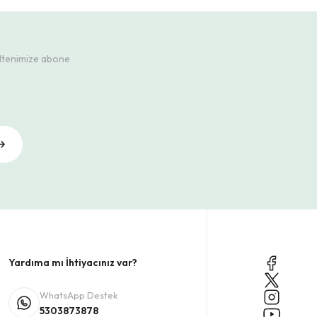
ültenimize abone
Yardıma mı İhtiyacınız var?
WhatsApp Destek
5303873878