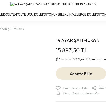
Türkiye’nin Her Yerine Ücretsiz Kargo!
Türkiye’nin Her Yerine Ücretsiz Kargo! #2
Türkiye’nin Her Yerine Ücretsiz Kargo! #3
LER
KOLYE/KOLYE UCU KOLEKSİYONU
BİLEKLİK/KELEPÇE KOLEKSİYO
 AYAR ŞAHMERAN
14 AYAR ŞAHMERAN
15.893,50 TL
Bu ürünü 5.774,64 TL’den başlayan 
Sepete Ekle
Ürün
Fiyatı Düşünce Haber Ver