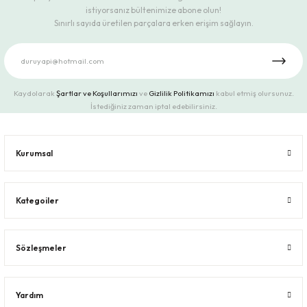
istiyorsanız bültenimize abone olun!
Sınırlı sayıda üretilen parçalara erken erişim sağlayın.
Kaydolarak
Şartlar ve Koşullarımızı
ve
Gizlilik Politikamızı
kabul etmiş olursunuz.
İstediğiniz zaman iptal edebilirsiniz.
Kurumsal
Kategoiler
Sözleşmeler
Yardım