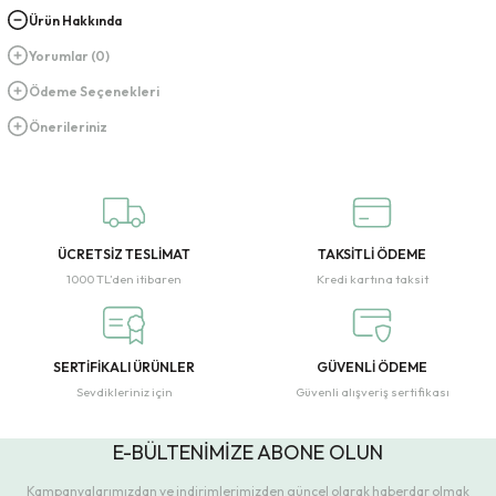
Ürün Hakkında
Yorumlar (0)
Ödeme Seçenekleri
Önerileriniz
ÜCRETSİZ TESLİMAT
TAKSİTLİ ÖDEME
1000 TL’den itibaren
Kredi kartına taksit
SERTİFİKALI ÜRÜNLER
GÜVENLİ ÖDEME
Sevdikleriniz için
Güvenli alışveriş sertifikası
E-BÜLTENİMİZE ABONE OLUN
Kampanyalarımızdan ve indirimlerimizden güncel olarak haberdar olmak