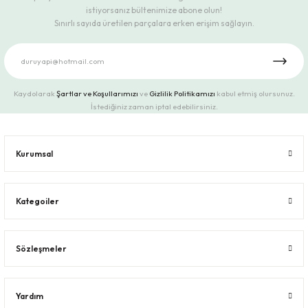
istiyorsanız bültenimize abone olun!
Sınırlı sayıda üretilen parçalara erken erişim sağlayın.
Kaydolarak
Şartlar ve Koşullarımızı
ve
Gizlilik Politikamızı
kabul etmiş olursunuz.
İstediğiniz zaman iptal edebilirsiniz.
Kurumsal
Kategoiler
Sözleşmeler
Yardım