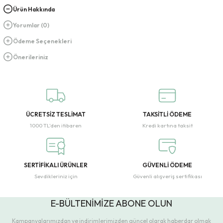
Ürün Hakkında
Yorumlar (0)
Ödeme Seçenekleri
Önerileriniz
ÜCRETSİZ TESLİMAT
TAKSİTLİ ÖDEME
1000 TL’den itibaren
Kredi kartına taksit
SERTİFİKALI ÜRÜNLER
GÜVENLİ ÖDEME
Sevdikleriniz için
Güvenli alışveriş sertifikası
E-BÜLTENİMİZE ABONE OLUN
Kampanyalarımızdan ve indirimlerimizden güncel olarak haberdar olmak