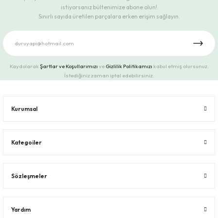
istiyorsanız bültenimize abone olun!
Sınırlı sayıda üretilen parçalara erken erişim sağlayın.
Kaydolarak
Şartlar ve Koşullarımızı
ve
Gizlilik Politikamızı
kabul etmiş olursunuz.
İstediğiniz zaman iptal edebilirsiniz.
Kurumsal
Kategoiler
Sözleşmeler
Yardım