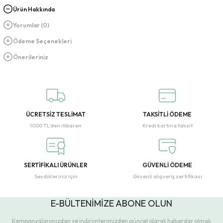
Ürün Hakkında
Yorumlar (0)
Ödeme Seçenekleri
Önerileriniz
ÜCRETSİZ TESLİMAT
TAKSİTLİ ÖDEME
1000 TL’den itibaren
Kredi kartına taksit
SERTİFİKALI ÜRÜNLER
GÜVENLİ ÖDEME
Sevdikleriniz için
Güvenli alışveriş sertifikası
E-BÜLTENİMİZE ABONE OLUN
Kampanyalarımızdan ve indirimlerimizden güncel olarak haberdar olmak