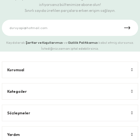
istiyorsanız bültenimize abone olun!
Sınırlı sayıda üretilen parçalara erken erişim sağlayın.
Kaydolarak
Şartlar ve Koşullarımızı
ve
Gizlilik Politikamızı
kabul etmiş olursunuz.
İstediğiniz zaman iptal edebilirsiniz.
Kurumsal
Kategoiler
Sözleşmeler
Yardım