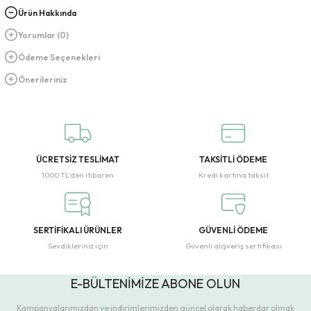
Ürün Hakkında
Yorumlar (0)
Ödeme Seçenekleri
Önerileriniz
ÜCRETSİZ TESLİMAT
TAKSİTLİ ÖDEME
1000 TL’den itibaren
Kredi kartına taksit
SERTİFİKALI ÜRÜNLER
GÜVENLİ ÖDEME
Sevdikleriniz için
Güvenli alışveriş sertifikası
E-BÜLTENİMİZE ABONE OLUN
Kampanyalarımızdan ve indirimlerimizden güncel olarak haberdar olmak