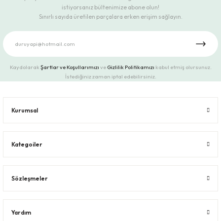
istiyorsanız bültenimize abone olun!
Sınırlı sayıda üretilen parçalara erken erişim sağlayın.
Kaydolarak
Şartlar ve Koşullarımızı
ve
Gizlilik Politikamızı
kabul etmiş olursunuz.
İstediğiniz zaman iptal edebilirsiniz.
Kurumsal
Kategoiler
Sözleşmeler
Yardım