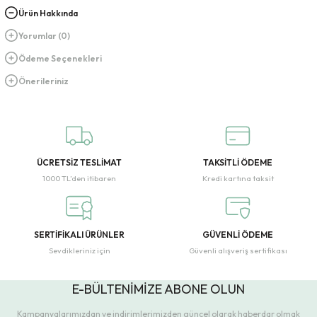
Ürün Hakkında
Yorumlar (0)
Ödeme Seçenekleri
Önerileriniz
ÜCRETSİZ TESLİMAT
TAKSİTLİ ÖDEME
1000 TL’den itibaren
Kredi kartına taksit
SERTİFİKALI ÜRÜNLER
GÜVENLİ ÖDEME
Sevdikleriniz için
Güvenli alışveriş sertifikası
E-BÜLTENİMİZE ABONE OLUN
Kampanyalarımızdan ve indirimlerimizden güncel olarak haberdar olmak