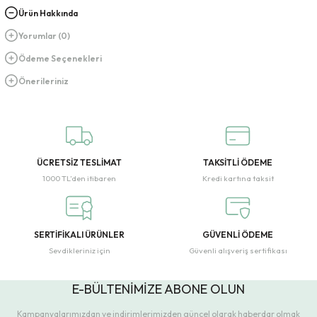
Ürün Hakkında
Yorumlar (0)
Ödeme Seçenekleri
Önerileriniz
ÜCRETSİZ TESLİMAT
TAKSİTLİ ÖDEME
1000 TL’den itibaren
Kredi kartına taksit
SERTİFİKALI ÜRÜNLER
GÜVENLİ ÖDEME
Sevdikleriniz için
Güvenli alışveriş sertifikası
E-BÜLTENİMİZE ABONE OLUN
Kampanyalarımızdan ve indirimlerimizden güncel olarak haberdar olmak