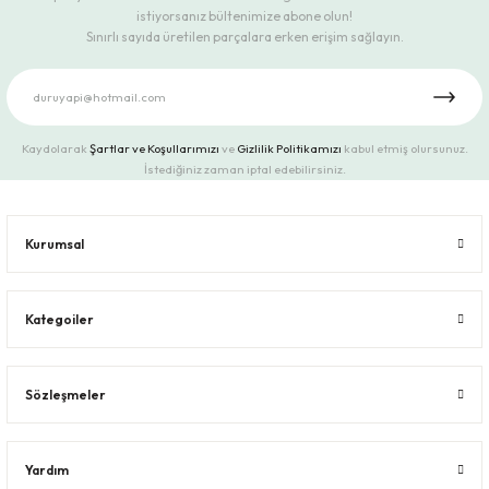
istiyorsanız bültenimize abone olun!
Sınırlı sayıda üretilen parçalara erken erişim sağlayın.
Kaydolarak
Şartlar ve Koşullarımızı
ve
Gizlilik Politikamızı
kabul etmiş olursunuz.
İstediğiniz zaman iptal edebilirsiniz.
Kurumsal
Kategoiler
Sözleşmeler
Yardım