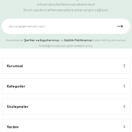
istiyorsanız bültenimize abone olun!
Sınırlı sayıda üretilen parçalara erken erişim sağlayın.
Kaydolarak
Şartlar ve Koşullarımızı
ve
Gizlilik Politikamızı
kabul etmiş olursunuz.
İstediğiniz zaman iptal edebilirsiniz.
Kurumsal
Kategoiler
Sözleşmeler
Yardım