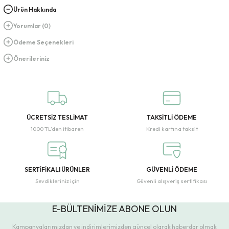
Ürün Hakkında
Yorumlar (0)
Ödeme Seçenekleri
Önerileriniz
ÜCRETSİZ TESLİMAT
TAKSİTLİ ÖDEME
1000 TL’den itibaren
Kredi kartına taksit
SERTİFİKALI ÜRÜNLER
GÜVENLİ ÖDEME
Sevdikleriniz için
Güvenli alışveriş sertifikası
E-BÜLTENİMİZE ABONE OLUN
Kampanyalarımızdan ve indirimlerimizden güncel olarak haberdar olmak