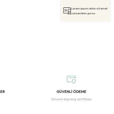
Lorem ipsum dolor sit amet
consectetur purus.
LER
GÜVENLİ ÖDEME
Güvenli alışveriş sertifikası