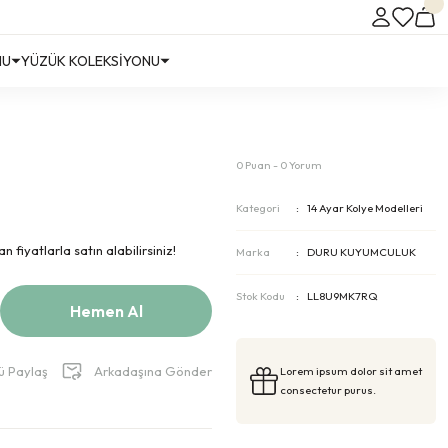
NU
YÜZÜK KOLEKSİYONU
0 Puan - 0 Yorum
Kategori
14 Ayar Kolye Modelleri
 fiyatlarla satın alabilirsiniz!
Marka
DURU KUYUMCULUK
Stok Kodu
LL8U9MK7RQ
Hemen Al
ü Paylaş
Arkadaşına Gönder
Lorem ipsum dolor sit amet
consectetur purus.