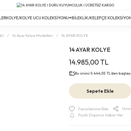
Türkiye’nin Her Yerine Ücretsiz Kargo!
Türkiye’nin Her Yerine Ücretsiz Kargo! #2
Türkiye’nin Her Yerine Ücretsiz Kargo! #3
LER
KOLYE/KOLYE UCU KOLEKSİYONU
BİLEKLİK/KELEPÇE KOLEKSİYO
NU
14 Ayar Kolye Modelleri
14 AYAR KOLYE
14 AYAR KOLYE
14.985,00 TL
Bu ürünü 5.444,55 TL’den başlayan
Sepete Ekle
Ürün
Fiyatı Düşünce Haber Ver