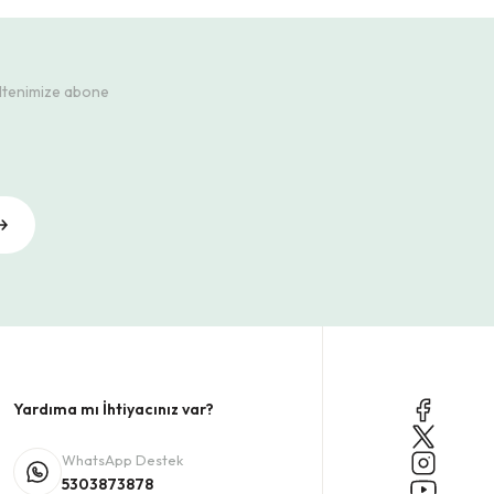
ültenimize abone
Yardıma mı İhtiyacınız var?
WhatsApp Destek
5303873878