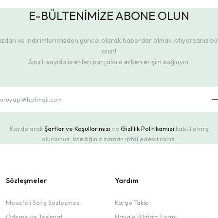
E-BÜLTENİMİZE ABONE OLUN
dan ve indirimlerimizden güncel olarak haberdar olmak istiyorsanız b
olun!
Sınırlı sayıda üretilen parçalara erken erişim sağlayın.
Kaydolarak
Şartlar ve Koşullarımızı
ve
Gizlilik Politikamızı
kabul etmiş
olursunuz. İstediğiniz zaman iptal edebilirsiniz.
Sözleşmeler
Yardım
Mesafeli Satış Sözleşmesi
Kargo Takip
Ödeme ve Teslimat
Havale Bildirim Formu