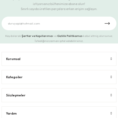
istiyorsanız bültenimize abone olun!
Sınırlı sayıda üretilen parçalara erken erişim sağlayın.
Kaydolarak
Şartlar ve Koşullarımızı
ve
Gizlilik Politikamızı
kabul etmiş olursunuz.
İstediğiniz zaman iptal edebilirsiniz.
Kurumsal
Kategoiler
Sözleşmeler
Yardım