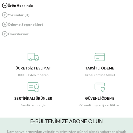
Ürün Hakkında
Yorumlar (0)
Ödeme Seçenekleri
Önerileriniz
ÜCRETSİZ TESLİMAT
TAKSİTLİ ÖDEME
1000 TL’den itibaren
Kredi kartına taksit
SERTİFİKALI ÜRÜNLER
GÜVENLİ ÖDEME
Sevdikleriniz için
Güvenli alışveriş sertifikası
E-BÜLTENİMİZE ABONE OLUN
Kampanyalarımızdan ve indirimlerimizden güncel olarak haberdar olmak