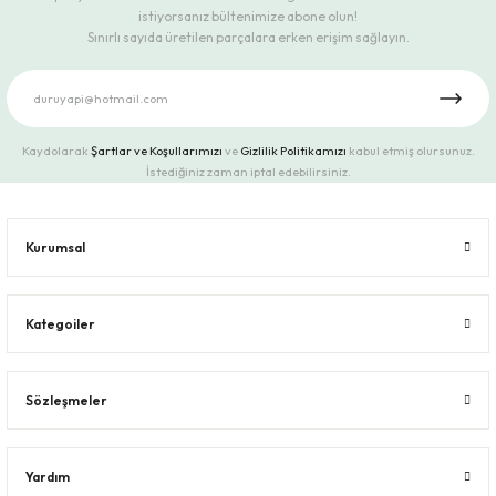
istiyorsanız bültenimize abone olun!
Sınırlı sayıda üretilen parçalara erken erişim sağlayın.
Kaydolarak
Şartlar ve Koşullarımızı
ve
Gizlilik Politikamızı
kabul etmiş olursunuz.
İstediğiniz zaman iptal edebilirsiniz.
Kurumsal
Kategoiler
Sözleşmeler
Yardım