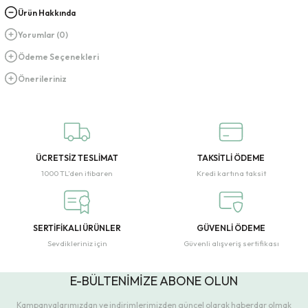
Ürün Hakkında
Yorumlar (0)
Ödeme Seçenekleri
Önerileriniz
ÜCRETSİZ TESLİMAT
TAKSİTLİ ÖDEME
1000 TL’den itibaren
Kredi kartına taksit
SERTİFİKALI ÜRÜNLER
GÜVENLİ ÖDEME
Sevdikleriniz için
Güvenli alışveriş sertifikası
E-BÜLTENİMİZE ABONE OLUN
Kampanyalarımızdan ve indirimlerimizden güncel olarak haberdar olmak