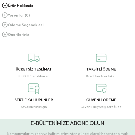
Ürün Hakkında
Yorumlar (0)
Ödeme Seçenekleri
Önerileriniz
ÜCRETSİZ TESLİMAT
TAKSİTLİ ÖDEME
1000 TL’den itibaren
Kredi kartına taksit
SERTİFİKALI ÜRÜNLER
GÜVENLİ ÖDEME
Sevdikleriniz için
Güvenli alışveriş sertifikası
E-BÜLTENİMİZE ABONE OLUN
Kampanyalarımızdan ve indirimlerimizden güncel olarak haberdar olmak