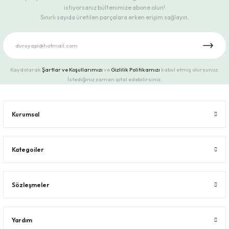
istiyorsanız bültenimize abone olun!
Sınırlı sayıda üretilen parçalara erken erişim sağlayın.
Kaydolarak
Şartlar ve Koşullarımızı
ve
Gizlilik Politikamızı
kabul etmiş olursunuz.
İstediğiniz zaman iptal edebilirsiniz.
Kurumsal
Kategoiler
Sözleşmeler
Yardım