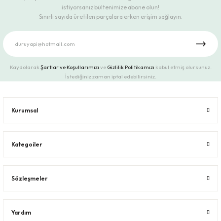
istiyorsanız bültenimize abone olun!
Sınırlı sayıda üretilen parçalara erken erişim sağlayın.
Kaydolarak
Şartlar ve Koşullarımızı
ve
Gizlilik Politikamızı
kabul etmiş olursunuz.
İstediğiniz zaman iptal edebilirsiniz.
Kurumsal
Kategoiler
Sözleşmeler
Yardım