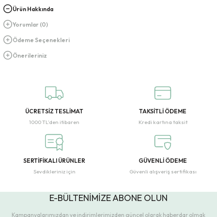
Ürün Hakkında
Yorumlar (0)
Ödeme Seçenekleri
Önerileriniz
ÜCRETSİZ TESLİMAT
TAKSİTLİ ÖDEME
1000 TL’den itibaren
Kredi kartına taksit
SERTİFİKALI ÜRÜNLER
GÜVENLİ ÖDEME
Sevdikleriniz için
Güvenli alışveriş sertifikası
E-BÜLTENİMİZE ABONE OLUN
Kampanyalarımızdan ve indirimlerimizden güncel olarak haberdar olmak