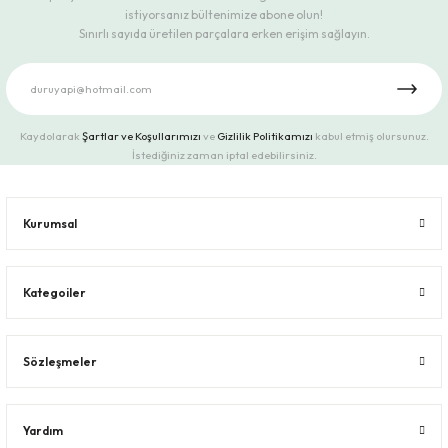
istiyorsanız bültenimize abone olun!
Sınırlı sayıda üretilen parçalara erken erişim sağlayın.
Kaydolarak
Şartlar ve Koşullarımızı
ve
Gizlilik Politikamızı
kabul etmiş olursunuz.
İstediğiniz zaman iptal edebilirsiniz.
Kurumsal
Kategoiler
Sözleşmeler
Yardım