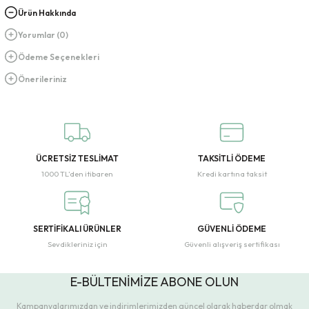
Ürün Hakkında
Yorumlar (0)
Ödeme Seçenekleri
Önerileriniz
ÜCRETSİZ TESLİMAT
TAKSİTLİ ÖDEME
1000 TL’den itibaren
Kredi kartına taksit
SERTİFİKALI ÜRÜNLER
GÜVENLİ ÖDEME
Sevdikleriniz için
Güvenli alışveriş sertifikası
E-BÜLTENİMİZE ABONE OLUN
Kampanyalarımızdan ve indirimlerimizden güncel olarak haberdar olmak