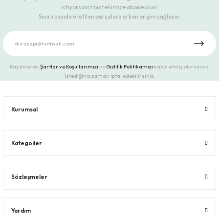
istiyorsanız bültenimize abone olun!
Sınırlı sayıda üretilen parçalara erken erişim sağlayın.
Kaydolarak
Şartlar ve Koşullarımızı
ve
Gizlilik Politikamızı
kabul etmiş olursunuz.
İstediğiniz zaman iptal edebilirsiniz.
Kurumsal
Kategoiler
Sözleşmeler
Yardım