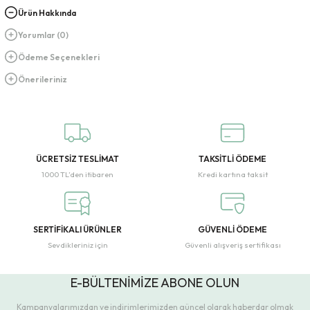
Ürün Hakkında
Yorumlar (0)
Ödeme Seçenekleri
Önerileriniz
ÜCRETSİZ TESLİMAT
TAKSİTLİ ÖDEME
1000 TL’den itibaren
Kredi kartına taksit
SERTİFİKALI ÜRÜNLER
GÜVENLİ ÖDEME
Sevdikleriniz için
Güvenli alışveriş sertifikası
E-BÜLTENİMİZE ABONE OLUN
Kampanyalarımızdan ve indirimlerimizden güncel olarak haberdar olmak