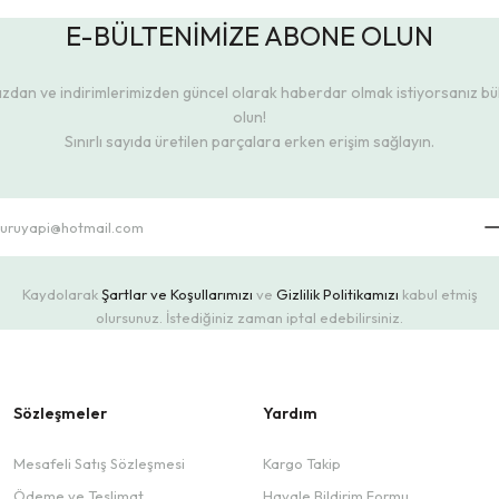
E-BÜLTENİMİZE ABONE OLUN
dan ve indirimlerimizden güncel olarak haberdar olmak istiyorsanız b
olun!
Sınırlı sayıda üretilen parçalara erken erişim sağlayın.
Kaydolarak
Şartlar ve Koşullarımızı
ve
Gizlilik Politikamızı
kabul etmiş
olursunuz. İstediğiniz zaman iptal edebilirsiniz.
Sözleşmeler
Yardım
Mesafeli Satış Sözleşmesi
Kargo Takip
Ödeme ve Teslimat
Havale Bildirim Formu