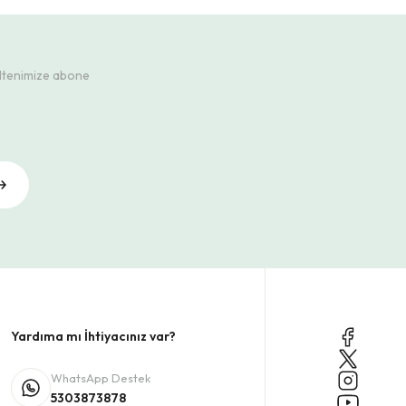
ültenimize abone
Yardıma mı İhtiyacınız var?
WhatsApp Destek
5303873878