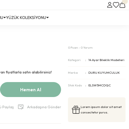
NU
YÜZÜK KOLEKSİYONU
0 Puan - 0 Yorum
Kategori
14 Ayar Bileklik Modelleri
 fiyatlarla satın alabilirsiniz!
Marka
DURU KUYUMCULUK
Stok Kodu
ELSW5MCDQC
Hemen Al
ü Paylaş
Arkadaşına Gönder
Lorem ipsum dolor sit amet
consectetur purus.