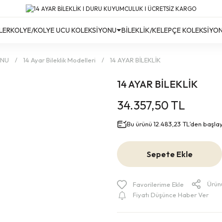
Türkiye’nin Her Yerine Ücretsiz Kargo!
Türkiye’nin Her Yerine Ücretsiz Kargo! #2
Türkiye’nin Her Yerine Ücretsiz Kargo! #3
LER
KOLYE/KOLYE UCU KOLEKSİYONU
BİLEKLİK/KELEPÇE KOLEKSİYO
ONU
14 Ayar Bileklik Modelleri
14 AYAR BİLEKLİK
14 AYAR BİLEKLİK
34.357,50 TL
Bu ürünü 12.483,23 TL’den başlayan
Sepete Ekle
Ürün
Fiyatı Düşünce Haber Ver