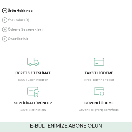
Ürün Hakkında
Yorumlar (0)
Ödeme Seçenekleri
Önerileriniz
ÜCRETSİZ TESLİMAT
TAKSİTLİ ÖDEME
1000 TL’den itibaren
Kredi kartına taksit
SERTİFİKALI ÜRÜNLER
GÜVENLİ ÖDEME
Sevdikleriniz için
Güvenli alışveriş sertifikası
E-BÜLTENİMİZE ABONE OLUN