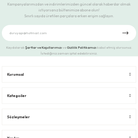
Kampanyalarımızdan ve indirimlerimizden güncel olarak haberdar olmak
istiyorsanız bültenimize abone olun!
Sınırlı sayıda üretilen parçalara erken erişim sağlayın.
Kaydolarak
Şartlar ve Koşullarımızı
ve
Gizlilik Politikamızı
kabul etmiş olursunuz.
İstediğiniz zaman iptal edebilirsiniz.
Kurumsal
Kategoiler
Sözleşmeler