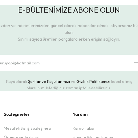
E-BÜLTENİMİZE ABONE OLUN
dan ve indirimlerimizden güncel olarak haberdar olmak istiyorsanız b
olun!
Sınırlı sayıda üretilen parçalara erken erişim sağlayın.
Kaydolarak
Şartlar ve Koşullarımızı
ve
Gizlilik Politikamızı
kabul etmiş
olursunuz. İstediğiniz zaman iptal edebilirsiniz.
Sözleşmeler
Yardım
Mesafeli Satış Sözleşmesi
Kargo Takip
Ödeme ve Teslimat
Havale Bildirim Formu