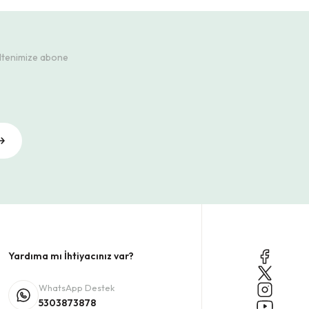
ültenimize abone
Yardıma mı İhtiyacınız var?
WhatsApp Destek
5303873878