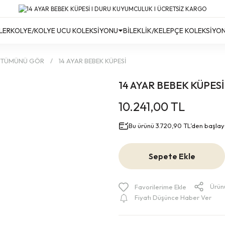
Türkiye’nin Her Yerine Ücretsiz Kargo!
Türkiye’nin Her Yerine Ücretsiz Kargo! #2
Türkiye’nin Her Yerine Ücretsiz Kargo! #3
LER
KOLYE/KOLYE UCU KOLEKSİYONU
BİLEKLİK/KELEPÇE KOLEKSİYO
TÜMÜNÜ GÖR
14 AYAR BEBEK KÜPESİ
14 AYAR BEBEK KÜPESİ
10.241,00 TL
Bu ürünü 3.720,90 TL’den başlayan
Sepete Ekle
Ürün
Fiyatı Düşünce Haber Ver