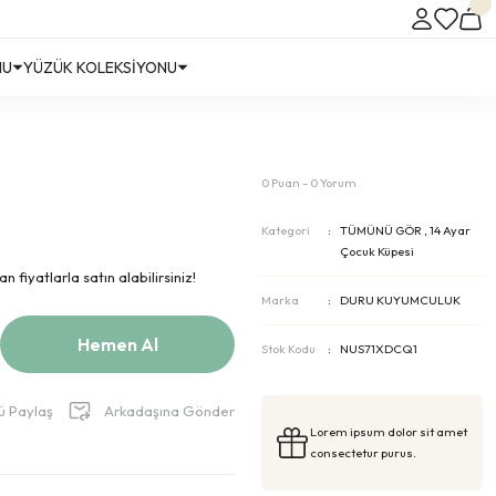
NU
YÜZÜK KOLEKSİYONU
0 Puan - 0 Yorum
Kategori
TÜMÜNÜ GÖR
,
14 Ayar
Çocuk Küpesi
 fiyatlarla satın alabilirsiniz!
Marka
DURU KUYUMCULUK
Hemen Al
Stok Kodu
NUS71XDCQ1
ü Paylaş
Arkadaşına Gönder
Lorem ipsum dolor sit amet
consectetur purus.