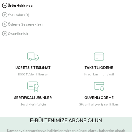
Ürün Hakkında
Yorumlar (0)
Ödeme Seçenekleri
Önerileriniz
ÜCRETSİZ TESLİMAT
TAKSİTLİ ÖDEME
1000 TL’den itibaren
Kredi kartına taksit
SERTİFİKALI ÜRÜNLER
GÜVENLİ ÖDEME
Sevdikleriniz için
Güvenli alışveriş sertifikası
E-BÜLTENİMİZE ABONE OLUN
Kampanyalarımızdan ve indirimlerimizden güncel olarak haberdar olmak