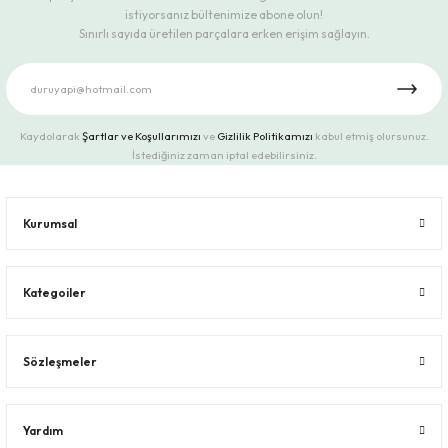
istiyorsanız bültenimize abone olun!
Sınırlı sayıda üretilen parçalara erken erişim sağlayın.
Kaydolarak
Şartlar ve Koşullarımızı
ve
Gizlilik Politikamızı
kabul etmiş olursunuz.
İstediğiniz zaman iptal edebilirsiniz.
Kurumsal
Kategoiler
Sözleşmeler
Yardım