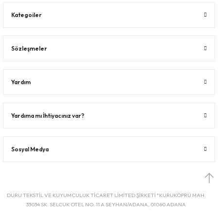
Kategoiler
Sözleşmeler
Yardım
Yardıma mı İhtiyacınız var?
Sosyal Medya
DURU TEKSTİL VE KUYUMCULUK TİCARET LİMİTED ŞİRKETİ *KURUKÖPRÜ MAH.
33034 SK. SELCUK OTEL NO: 11 A SEYHAN/ADANA, 01060 ADANA